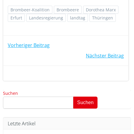
Brombeer-Koalition
Brombeere
Dorothea Marx
Erfurt
Landesregierung
landtag
Thüringen
Beitragsnavigation
Vorheriger Beitrag
Beitragsnavigation
Nächster Beitrag
Suchen
Suchen
Letzte Artikel