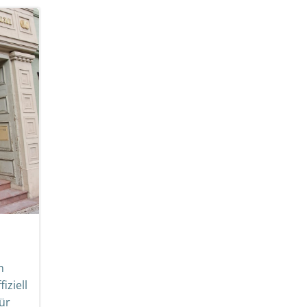
n
iziell
für