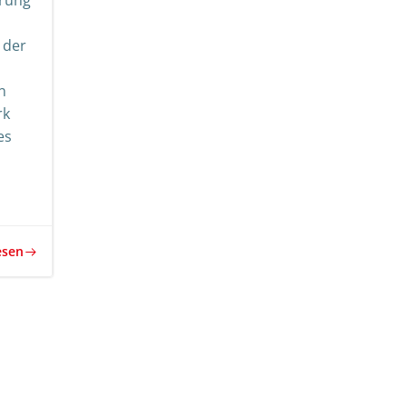
rung
 der
n
rk
es
esen
rags-
Beitrags-
igation
Navigation