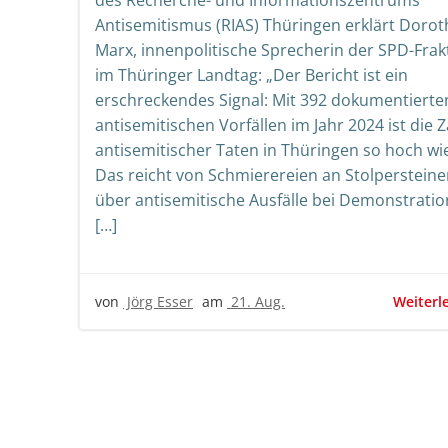
des Recherche- und Informationszentrums
Antisemitismus (RIAS) Thüringen erklärt Doro
Marx, innenpolitische Sprecherin der SPD-Frak
im Thüringer Landtag: „Der Bericht ist ein
erschreckendes Signal: Mit 392 dokumentierte
antisemitischen Vorfällen im Jahr 2024 ist die Z
antisemitischer Taten in Thüringen so hoch wie
Das reicht von Schmierereien an Stolperstein
über antisemitische Ausfälle bei Demonstrati
[…]
Weiterl
von
Jörg Esser
am
21. Aug.
Beitrags-
Beit