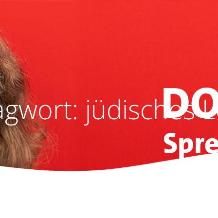
agwort:
jüdisches 