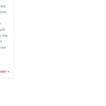
thea
tion
n
ahl
 nie.
en
onen
esen
rags-
Beitrags-