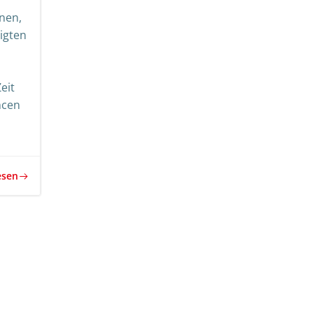
nen,
tigten
eit
ncen
esen
rags-
Beitrags-
igation
Navigation