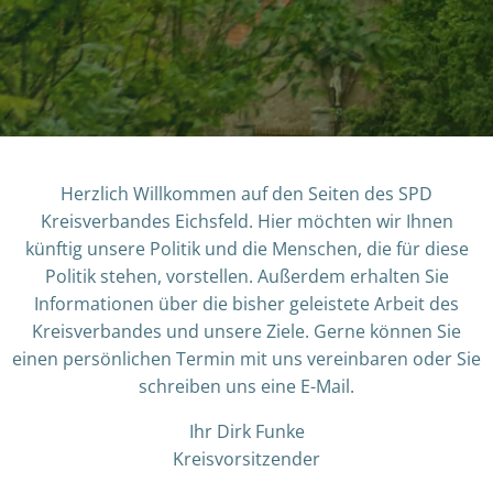
Herzlich Willkommen auf den Seiten des SPD
Kreisverbandes Eichsfeld. Hier möchten wir Ihnen
künftig unsere Politik und die Menschen, die für diese
Politik stehen, vorstellen. Außerdem erhalten Sie
Informationen über die bisher geleistete Arbeit des
Kreisverbandes und unsere Ziele. Gerne können Sie
einen persönlichen Termin mit uns vereinbaren oder Sie
schreiben uns eine E-Mail.
Ihr Dirk Funke
Kreisvorsitzender