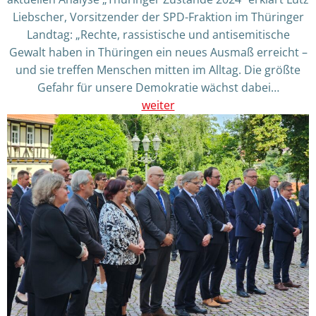
Liebscher, Vorsitzender der SPD-Fraktion im Thüringer
Landtag: „Rechte, rassistische und antisemitische
Gewalt haben in Thüringen ein neues Ausmaß erreicht –
und sie treffen Menschen mitten im Alltag. Die größte
Gefahr für unsere Demokratie wächst dabei…
weiter